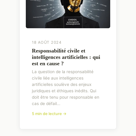
18 AOÛT 2024
Responsabilité civile et
intelligences artificielles : qui
est en cause ?
La question de la responsabilité
civile liée aux intelligences
artificielles soulève des enjeux
juridiques et éthiques inédits. Qui
doit être tenu pour responsable en
cas de défail...
5 min de lecture →